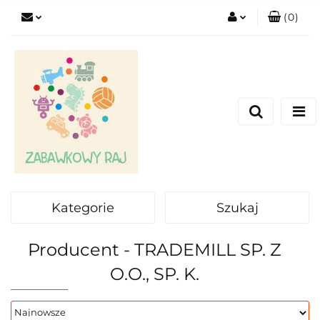
(
0
)
Zaloguj się
Zarejestruj się
Dodaj zgłoszenie
Kategorie
Szukaj
Producent - TRADEMILL SP. Z
O.O., SP. K.