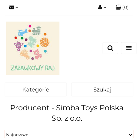
(
0
)
Zaloguj się
Zarejestruj się
Dodaj zgłoszenie
Kategorie
Szukaj
Producent - Simba Toys Polska
Sp. z o.o.