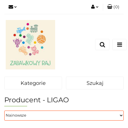
(
0
)
Zaloguj się
Zarejestruj się
Dodaj zgłoszenie
Kategorie
Szukaj
Producent - LIGAO