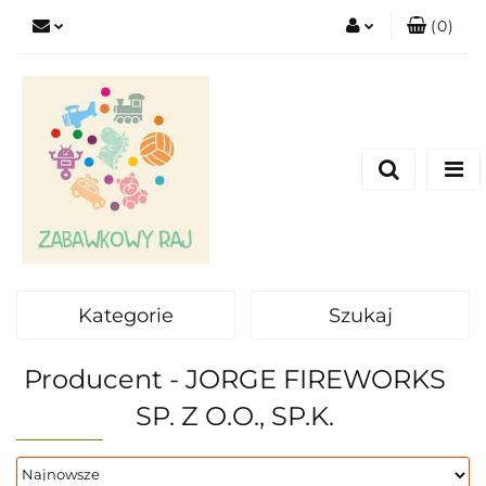
(
0
)
Zaloguj się
Zarejestruj się
Dodaj zgłoszenie
Kategorie
Szukaj
Producent - JORGE FIREWORKS
SP. Z O.O., SP.K.