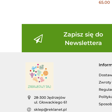
65.00
NA BA
Zapisz się do
Newslettera
Infor
Dosta
Zwroty 
Regula
Polityk
28-300 Jędrzejów
ul. Głowackiego 61
Sposob
sklep@reklanet.pl