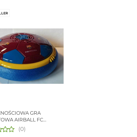
LLER
ZNOŚCIOWA GRA
OWA AIRBALL FC
LONA - DUŻA PIŁKA
(0)
ZKOWIEC ZE ŚWIATŁAMI