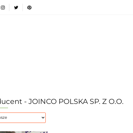
wki
Nowości
Bestsellery
Blog
Dodatkow
egorie
Zabawki
Nowości
Bestsellery
Blog
e infromacje.
Zobacz
Kategorie
ucent - JOINCO POLSKA SP. Z O.O.