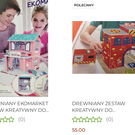
POLECAMY
NIANY EKOMARKET
DREWNIANY ZESTAW
AW KREATYWNY DO
KREATYWNY DO
ZIELNEGO ZŁOŻENIA
SAMODZIELNEGO ZŁOŻE
(0)
(0)
REMIZA - STRAŻ POŻARN
55.00