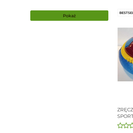
BESTSE
Pokaż
ZRĘC
SPORT
BARCE
PODUS