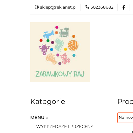
sklep@reklanet.pl
502368682
Menu
Zaba
Zobacz
Kat
Menu
Dodatkow
Kategorie
Prod
MENU
WYPRZEDAŻE I PRZECENY