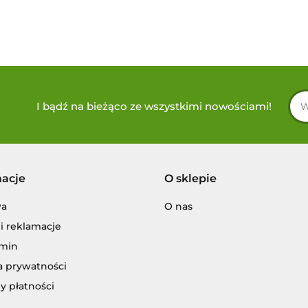
TERIE. DYSKOPIŁKA 21cm.
I bądź na bieżąco ze wszystkimi nowościami!
macje
O sklepie
wa
O nas
i reklamacje
min
a prywatności
y płatności