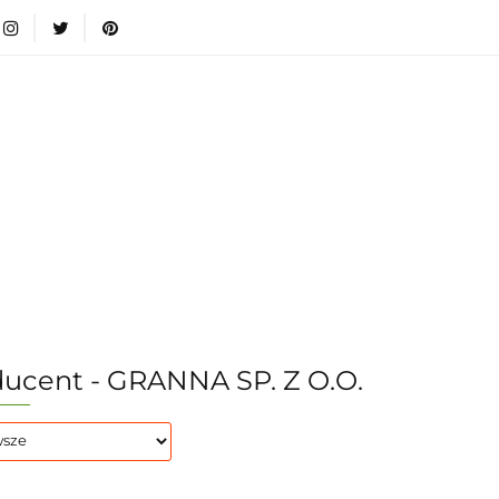
wki
Nowości
Bestsellery
Blog
Dodatkow
egorie
Zabawki
Nowości
Bestsellery
Blog
e infromacje.
Zobacz
Kategorie
ucent - GRANNA SP. Z O.O.