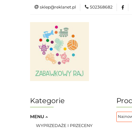
sklep@reklanet.pl
502368682
Menu
Zaba
Zobacz
Kat
Menu
Dodatkow
Kategorie
Prod
MENU
WYPRZEDAŻE I PRZECENY