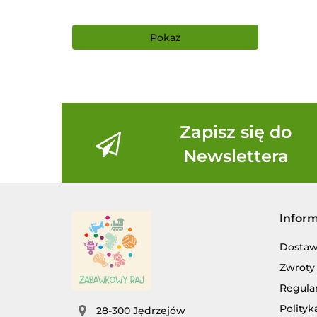
Pokaż
Zapisz się do
Newslettera
Infor
Dosta
Zwroty 
Regula
Polityk
28-300 Jędrzejów