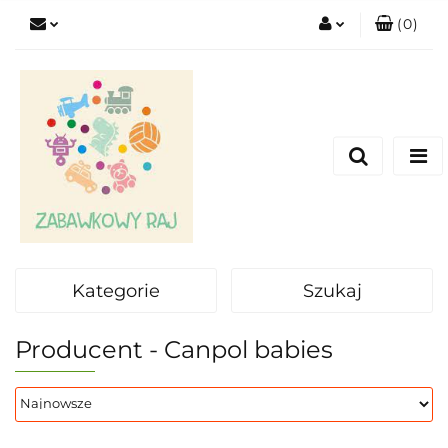
(
0
)
Zaloguj się
Zarejestruj się
Dodaj zgłoszenie
Kategorie
Szukaj
Producent - Canpol babies