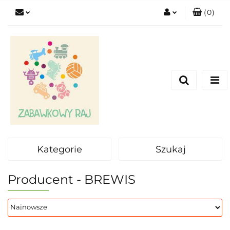
(
0
)
Zaloguj się
Zarejestruj się
Dodaj zgłoszenie
Kategorie
Szukaj
Producent - BREWIS