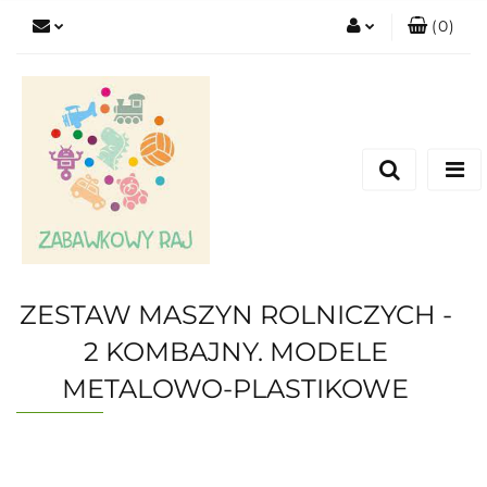
(
0
)
Zaloguj się
Zarejestruj się
Dodaj zgłoszenie
ZESTAW MASZYN ROLNICZYCH -
2 KOMBAJNY. MODELE
METALOWO-PLASTIKOWE