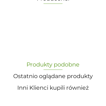
-
„Paula” S.C. Marzena Dudkiewicz
Produkty podobne
Sławomir Dudkiewicz
Ostatnio oglądane produkty
Inni Klienci kupili również
A.S. Sun-day PPUH