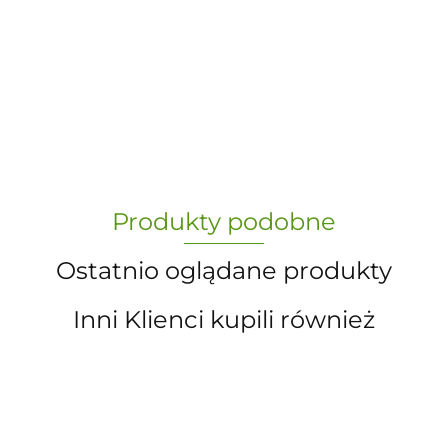
-
„Paula” S.C. Marzena Dudkiewicz
Produkty podobne
Sławomir Dudkiewicz
Ostatnio oglądane produkty
Inni Klienci kupili również
A.S. Sun-day PPUH