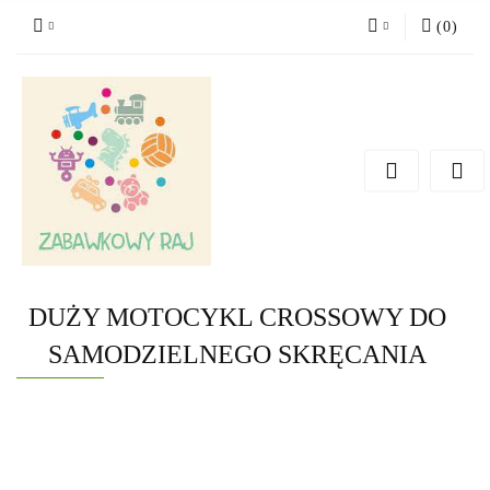
(
0
)
Zaloguj się
Zarejestruj się
Dodaj zgłoszenie
DUŻY MOTOCYKL CROSSOWY DO
SAMODZIELNEGO SKRĘCANIA