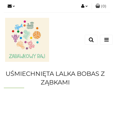
(
0
)
Zaloguj się
Zarejestruj się
Dodaj zgłoszenie
UŚMIECHNIĘTA LALKA BOBAS Z
ZĄBKAMI