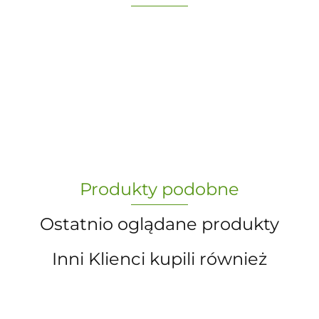
-
„Paula” S.C. Marzena Dudkiewicz
Produkty podobne
Sławomir Dudkiewicz
Ostatnio oglądane produkty
Inni Klienci kupili również
A.S. Sun-day PPUH