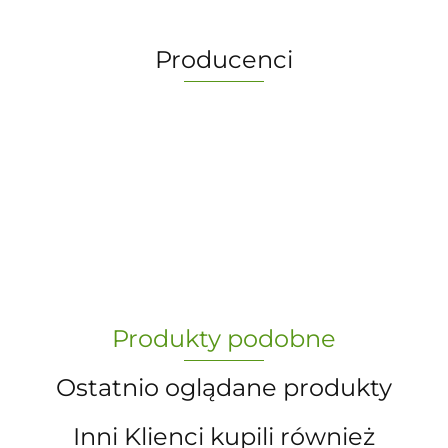
Producenci
-
„Paula” S.C. Marzena Dudkiewicz
Produkty podobne
Sławomir Dudkiewicz
Ostatnio oglądane produkty
Inni Klienci kupili również