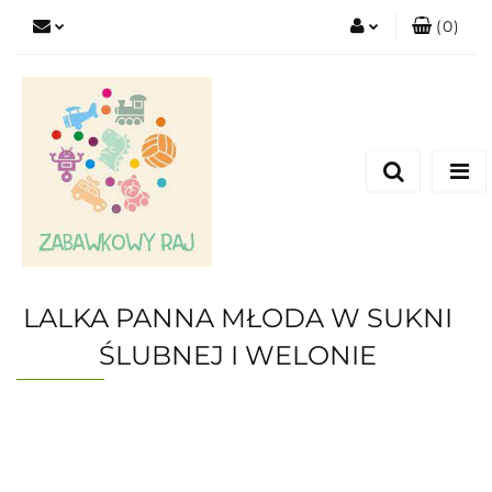
(
0
)
Zaloguj się
Zarejestruj się
Dodaj zgłoszenie
LALKA PANNA MŁODA W SUKNI
ŚLUBNEJ I WELONIE