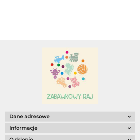
-
KARETA
SUKIENKAMI,
KRÓLEWNY
BUTAMI I
Z KONIEM.
Adamigo P.W.
TOREBKAMI.
LALKA +
GARDEROBA
Adar
AGENCJA WYDAWNICZA JERZY
MOSTOWSKI
Dane adresowe
Informacje
O sklepie