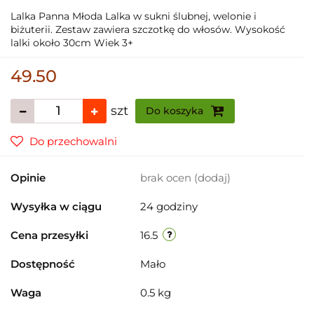
Lalka Panna Młoda Lalka w sukni ślubnej, welonie i
biżuterii. Zestaw zawiera szczotkę do włosów. Wysokość
lalki około 30cm Wiek 3+
49.50
szt
Do koszyka
Do przechowalni
Opinie
brak ocen
(dodaj)
Wysyłka w ciągu
24 godziny
Cena przesyłki
16.5
Dostępność
Mało
Waga
0.5 kg