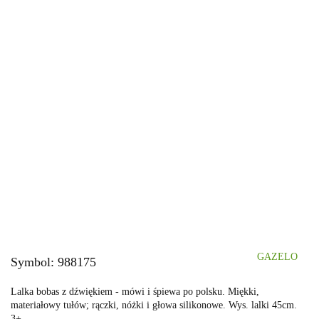
GAZELO
Symbol:
988175
Lalka bobas z dźwiękiem - mówi i śpiewa po polsku. Miękki,
materiałowy tułów; rączki, nóżki i głowa silikonowe. Wys. lalki 45cm.
3+