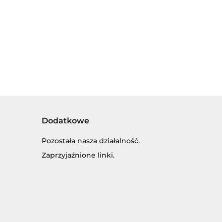
IEŻA Z
LABIRYNT DLA
LITERKAMI,
36.00
ÓŁEK DLA
MALUSZKA
12szt,
.00
29.00
ALUSZKA.
OKRĄGŁY -
POLSKIE
KŁADANKA
MUCHOMOREK
ZNAKI.
ENSORYCZNA
PRODUKT
POLSKI.
Dodatkowe
Pozostała nasza działalność.
Zaprzyjaźnione linki.