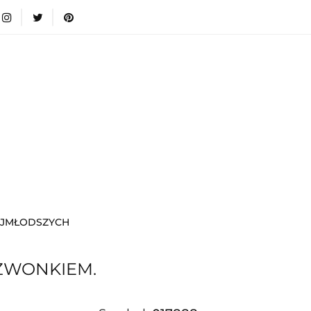
wki
Nowości
Bestsellery
Blog
Dodatkow
egorie
Zabawki
Nowości
Bestsellery
Blog
e infromacje.
Zobacz
Kategorie
AJMŁODSZYCH
ZWONKIEM.