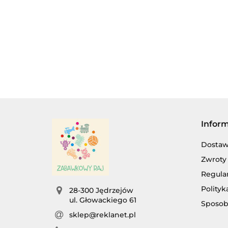
FOTOGRAFICZNY
FOTOGRAFICZNY
ZAWIES
29.50
DLA MALUSZKA
DLA MALUSZKA,
POZYT
30.00
38.00
Z GRZECHOTKĄ
NA BATERIE.
RAKIETA
Infor
Dosta
Zwroty 
Regula
Polityk
28-300 Jędrzejów
ul. Głowackiego 61
Sposob
sklep@reklanet.pl