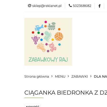
sklep@reklanet.pl
502368682
Menu
Zaba
Zobacz
Kat
Menu
Dodatkow
Strona główna
MENU
ZABAWKI
DLA N
CIĄGANKA BIEDRONKA Z D