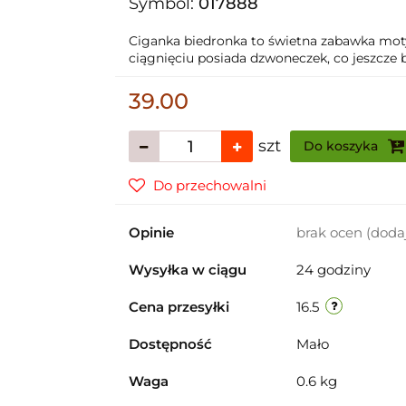
Symbol:
017888
Ciganka biedronka to świetna zabawka mot
ciągnięciu posiada dzwoneczek, co jeszcze b
39.00
szt
Do koszyka
Do przechowalni
Opinie
brak ocen
(doda
Wysyłka w ciągu
24 godziny
Cena przesyłki
16.5
Dostępność
Mało
Waga
0.6 kg