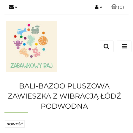
(
0
)
Zaloguj się
Zarejestruj się
Dodaj zgłoszenie
BALI-BAZOO PLUSZOWA
ZAWIESZKA Z WIBRACJĄ ŁÓDŹ
PODWODNA
NOWOŚĆ