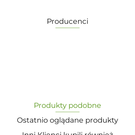
Producenci
-
„Paula” S.C. Marzena Dudkiewicz
Produkty podobne
Sławomir Dudkiewicz
Ostatnio oglądane produkty
Inni Klienci kupili również