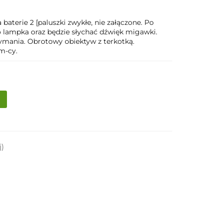
 baterie 2 [paluszki zwykłe, nie załączone. Po
no lampka oraz będzie słychać dźwięk migawki.
ymania. Obrotowy obiektyw z terkotką.
m-cy.
j)