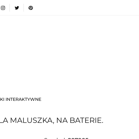
wki
Nowości
Bestsellery
Blog
Dodatkow
egorie
Zabawki
Nowości
Bestsellery
Blog
e infromacje.
Zobacz
Kategorie
KI INTERAKTYWNE
A MALUSZKA, NA BATERIE.