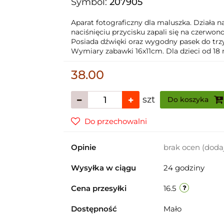
Symbol:
207905
Aparat fotograficzny dla maluszka. Działa na
naciśnięciu przycisku zapali się na czerwo
Posiada dźwięki oraz wygodny pasek do trz
Wymiary zabawki 16x11cm. Dla dzieci od 18 
38.00
szt
Do koszyka
Do przechowalni
Opinie
brak ocen
(doda
Wysyłka w ciągu
24 godziny
Cena przesyłki
16.5
Dostępność
Mało