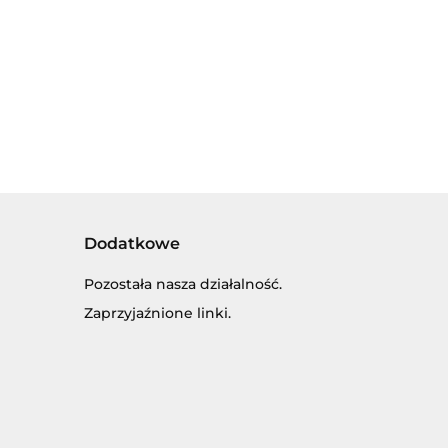
IE
- SMOK ZE
SKRZYDŁAMI. Z
44.00
DŹWIĘKIEM I
ŚWIATŁEM
Dodatkowe
Pozostała nasza działalność.
Zaprzyjaźnione linki.
SKI