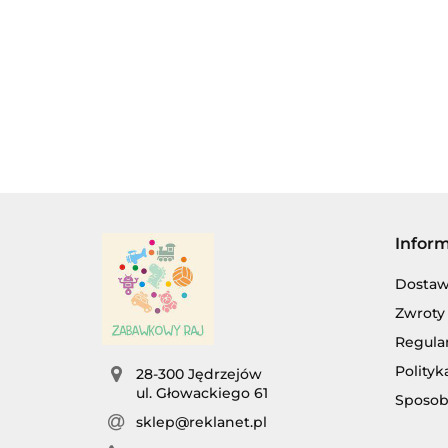
GRZECHOTKĄ
Infor
Dosta
Zwroty 
Regula
Polityk
28-300 Jędrzejów
ul. Głowackiego 61
Sposob
sklep@reklanet.pl
AG