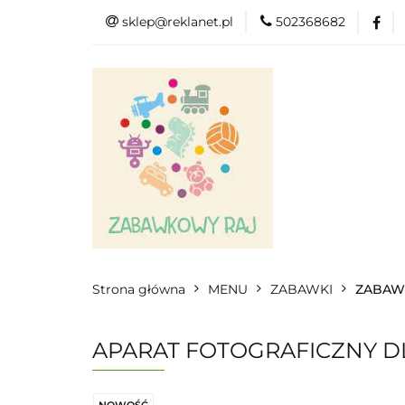
sklep@reklanet.pl
502368682
Menu
Zaba
Zobacz
Kat
Menu
Dodatkow
Strona główna
MENU
ZABAWKI
ZABAW
APARAT FOTOGRAFICZNY DL