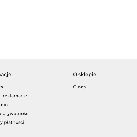
KARETKA. POGOTOW
RATUNKOWE,
AMBULANS ZE
36.00
ŚWIATŁAMI I
DŹWIĘKIEM
Adamigo P.W.
macje
O sklepie
Adar
wa
O nas
i reklamacje
min
a prywatności
y płatności
ENCJA WYDAWNICZA JERZY MOSTOW