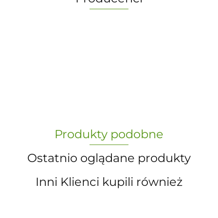
-
„Paula” S.C. Marzena Dudkiewicz
Produkty podobne
Sławomir Dudkiewicz
Ostatnio oglądane produkty
Inni Klienci kupili również
A.S. Sun-day PPUH