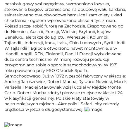
bezobsługowy wał napędowy, wzmocniono łożyska,
sterowanie biegów przeniesiono na obudowę wału kardana,
zainstalowano dwuobwodowe hamulce i zamknięty układ
chłodzenia - ogółem wprowadzono blisko 4 tys. zmian.
Pojazd zaczął robić furorę na Zachodzie. Eksportowano go
do Niemiec, Austrii, Francji, Wielkiej Brytanii, krajów
Beneluxu, ale także do Egiptu, Wenezueli, Kolumbii,
Tajlandii , Indonezji, Iranu, Iraku, Chin Ludowych , Syrii i Indii.
W Tajlandii i Egipcie otworzono nawet montownie, a w
Irlandii, Anglii, RFN, Finlandii, Danii i Francji wybudowane
duże centra techniczne. W miarę rozwoju produkcji
przypomniano sobie o sporcie samochodowym. W 1971
roku powołano przy FSO Ośrodek Sportu
Samochodowego. Już w 1972 r. zespół fabryczny w składzie:
Andrzej Jaroszewicz, Robert Mucha, Ryszard Nowicki, Marek
Varisella i Maciej Stawowiak wziął udział w Rajdzie Monte
Carlo. Robert Mucha zdobył pierwsze miejsce w klasie i 24.
w klasyfikacji generalnej. Polskie Fiaty startowały w
najtrudniejszych rajdach - Akropolis i Safari, bity rekordy
prędkości w jeździe długodystansowej.