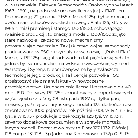
w warszawskiej Fabryce Samochodów Osobowych w latach
1967 - 1991 , na podstawie umowy licencyjnej z FIAT - em.
Podpisano ją 22 grudnia 1965 r. Model 125p był kompilacją
dwóch samochodów włoskich: nowego Fiata 125, który w
1965 r. miał premierę i starego 1300/1500, schodzącego
właśnie z produkcji; to znaczy z modelu 1300/1500 zdjęto
stare nadwozie i założono nowe, mechanizmy
pozostawiając bez zmian. Tak jak przed wojną, samochody
produkowane w FSO otrzymały nową nazwę - „Polski Fiat".
Mimo, iż PF 125p sięgał rodowodem lat pięćdziesiątych, to
jednak był samochodem na wskroś nowocześniejszym od
Warszawy i Syreny. Nieporównywalne były zwłaszcza
technologie jego produkcji. Ta licencja pozwoliła FSO
przeistoczyć się z manufaktury w nowoczesne
przedsiębiorstwo. Uruchomienie licencji kosztowało ok. 40
mln USD. Pierwszy PF 125p zmontowany z importowanych
części zjechał z taśmy 28 listopada 1967 r., - tylko parę
miesięcy później od turyńskiego modelu 125, do końca roku
zmontowano 1000 pojazdów, rok później -7101, w 1971 r. - 60
tyś., a w 1975 - produkcja przekroczyła 120 tyś. W 1973 r.
zawarto dodatkowe porozumienie w sprawie montażu
innych modeli. Początkowo byty to Fiaty 127 i 132. Później
128 coupe, 131,128 - 3p (odmiana 3-drzwiowa) i 132p GLS. Po