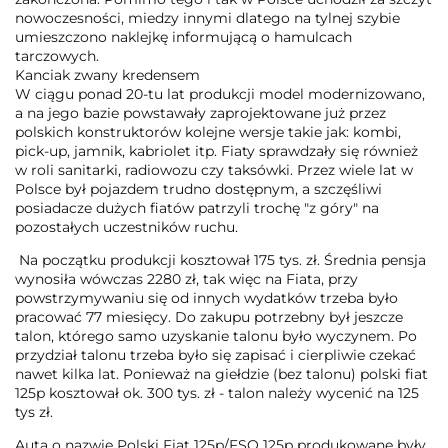
nowoczesności, miedzy innymi dlatego na tylnej szybie
umieszczono naklejkę informującą o hamulcach
tarczowych.
Kanciak zwany kredensem
W ciągu ponad 20-tu lat produkcji model modernizowano,
a na jego bazie powstawały zaprojektowane już przez
polskich konstruktorów kolejne wersje takie jak: kombi,
pick-up, jamnik, kabriolet itp. Fiaty sprawdzały się również
w roli sanitarki, radiowozu czy taksówki. Przez wiele lat w
Polsce był pojazdem trudno dostępnym, a szczęśliwi
posiadacze dużych fiatów patrzyli trochę "z góry" na
pozostałych uczestników ruchu.
Na początku produkcji kosztował 175 tys. zł. Średnia pensja
wynosiła wówczas 2280 zł, tak więc na Fiata, przy
powstrzymywaniu się od innych wydatków trzeba było
pracować 77 miesięcy. Do zakupu potrzebny był jeszcze
talon, którego samo uzyskanie talonu było wyczynem. Po
przydział talonu trzeba było się zapisać i cierpliwie czekać
nawet kilka lat. Ponieważ na giełdzie (bez talonu) polski fiat
125p kosztował ok. 300 tys. zł - talon należy wycenić na 125
tys zł.
Auta o nazwie Polski Fiat 125p/FSO 125p produkowane były