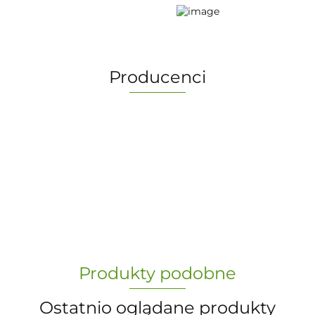
Producenci
-
„Paula” S.C. Marzena Dudkiewicz
Produkty podobne
Sławomir Dudkiewicz
Ostatnio oglądane produkty