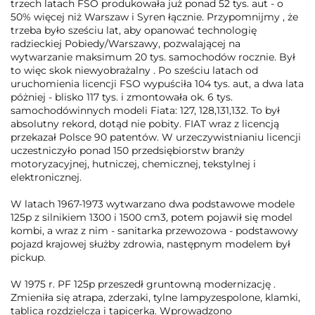
trzech latach FSO produkowała już ponad 52 tys. aut - o
50% więcej niż Warszaw i Syren łącznie. Przypomnijmy , że
trzeba było sześciu lat, aby opanować technologię
radzieckiej Pobiedy/Warszawy, pozwalającej na
wytwarzanie maksimum 20 tys. samochodów rocznie. Był
to więc skok niewyobrażalny . Po sześciu latach od
uruchomienia licencji FSO wypuściła 104 tys. aut, a dwa lata
póżniej - blisko 117 tys. i zmontowała ok. 6 tys.
samochodówinnych modeli Fiata: 127, 128,131,132. To był
absolutny rekord, dotąd nie pobity. FIAT wraz z licencją
przekazał Polsce 90 patentów. W urzeczywistnianiu licencji
uczestniczyło ponad 150 przedsiębiorstw branży
motoryzacyjnej, hutniczej, chemicznej, tekstylnej i
elektronicznej.
W latach 1967-1973 wytwarzano dwa podstawowe modele
125p z silnikiem 1300 i 1500 cm3, potem pojawił się model
kombi, a wraz z nim - sanitarka przewozowa - podstawowy
pojazd krajowej służby zdrowia, następnym modelem był
pickup.
W 1975 r. PF 125p przeszedł gruntowną modernizację .
Zmieniła się atrapa, zderzaki, tylne lampyzespolone, klamki,
tablica rozdzielcza i tapicerka. Wprowadzono