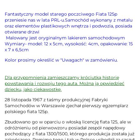
Fantastyczny model starego poczciwego Fiata 125p
przeniesie nas w lata PRL-u.Samochód wykonany z metalu
oraz elementów plastikowych wnętrza i podwozia, posiada
otwierane drzwi
Malowany jest oryginalnym lakierem samochodowym
Wymiary- model: 12 x 5cm, wysokość: 4cm, opakowanie: 15
x 7 x 6,5cm
Kolor prosimy określić w "Uwagach" w zamówieniu.
Dla przypomnienia zamieszczamy króciutką historię
powstawania i rozwoju tego auta. Można ją opwiedzieć
dziecku, jako ciekawostkę.
28 listopada 1967 z taśmy produkcyjnej Fabryki
Samochodów w Warszawie zjechał pierwszy egzemplarz
polskiego fiata 125p.
Zbudowano go w oparciu o włoską licencję fiata 125, ale w
odróżnieniu od pierwowzoru posiadał zespół napędowy
pochodzący z fiata 1300/1500, którego produkcja została już
zakończona. Pomimo tego i tak w Polsce uchodził za szczyt