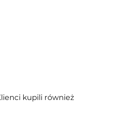
Klienci kupili również
kiewicz