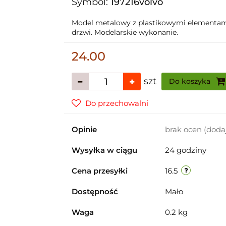
Symbol:
197216volvo
Model metalowy z plastikowymi elementami. 
drzwi. Modelarskie wykonanie.
24.00
szt
Do koszyka
Do przechowalni
Opinie
brak ocen
(doda
Wysyłka w ciągu
24 godziny
Cena przesyłki
16.5
Dostępność
Mało
Waga
0.2 kg