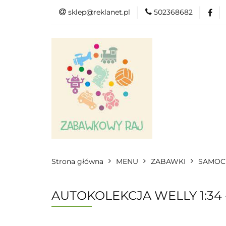
sklep@reklanet.pl
502368682
Menu
Zaba
Zobacz
Kat
Menu
Dodatkow
Strona główna
MENU
ZABAWKI
SAMOC
AUTOKOLEKCJA WELLY 1:34 