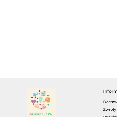
AUTOKOLEKCJA
AUTOKOLEKCJA
AUTOKOLE
WELLY 1:34 -
WELLY 1:34 -
WELLY 1:34
1970 DODGE
BMW
BMW 535i
24.00
24.00
24.00
CHALLENGER
T\A
Infor
Dosta
Zwroty 