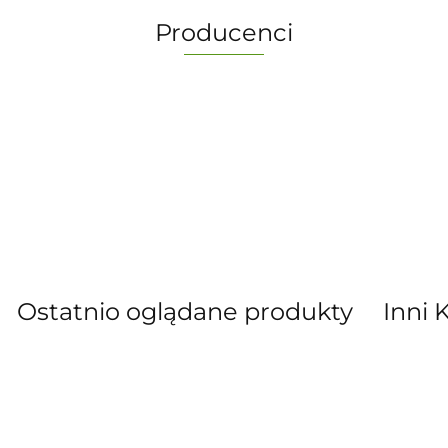
Producenci
-
Ostatnio oglądane produkty
Inni 
” S.C. Marzena Dudkiewicz Sławomir Dud