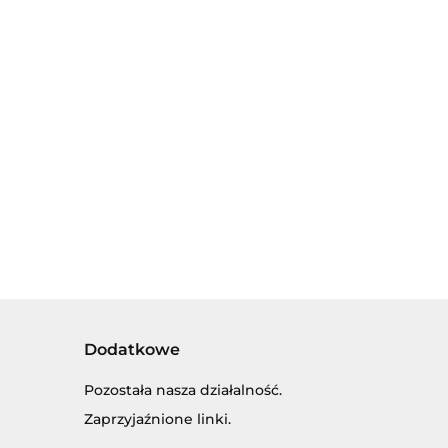
UTOKOLEKCJA
AUTOKOLEKCJA
AUTOKOLEKCJA
LLY 1:34 -
WELLY 1:34 -
WELLY 1:34 -
AT125P "DUŻY
FORD
FSO POLONEZ
.00
26.00
24.00
AT"
CARO PLUS
Dodatkowe
Pozostała nasza działalność.
Zaprzyjaźnione linki.