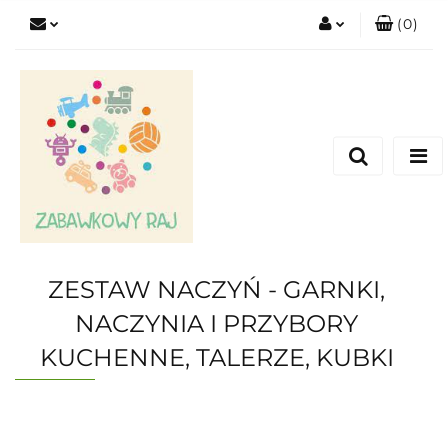
(
0
)
Zaloguj się
Zarejestruj się
Dodaj zgłoszenie
ZESTAW NACZYŃ - GARNKI,
NACZYNIA I PRZYBORY
KUCHENNE, TALERZE, KUBKI