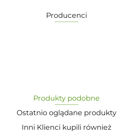
Producenci
-
„Paula” S.C. Marzena Dudkiewicz
Produkty podobne
Sławomir Dudkiewicz
Ostatnio oglądane produkty
Inni Klienci kupili również