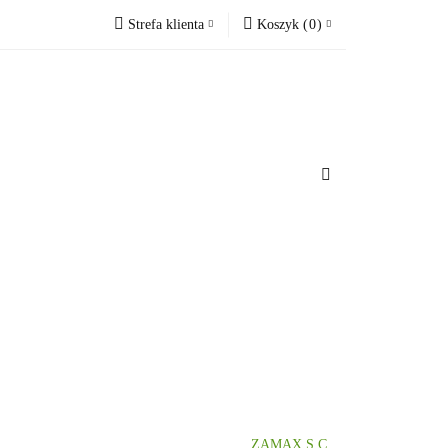
Strefa klienta
Koszyk
(
0
)
Zobacz
Zaloguj się
Koszyk jest pusty
Zarejestruj się
Dodaj zgłoszenie
x
omacje.
Do bezpłatnej dostawy brakuje
-,--
Darmowa dostawa!
Suma
0,00 zł
Cena uwzględnia rabaty
ZAMAX S.C.