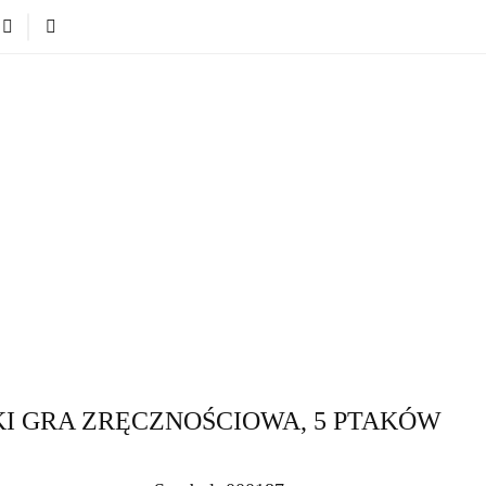
Nowości
Bestsellery
Blog
Dodatkowe infromacje.
Zabawki
Nowości
Bestsellery
Blog
Dodatkowe infr
Kategorie
KI GRA ZRĘCZNOŚCIOWA, 5 PTAKÓW