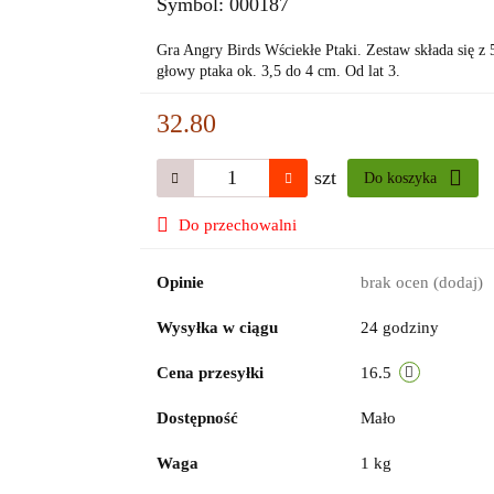
Symbol:
000187
Gra Angry Birds Wściekłe Ptaki. Zestaw składa się z 5
głowy ptaka ok. 3,5 do 4 cm. Od lat 3.
32.80
szt
Do koszyka
Do przechowalni
Opinie
brak ocen
(dodaj)
Wysyłka w ciągu
24 godziny
Cena przesyłki
16.5
Dostępność
Mało
Waga
1 kg