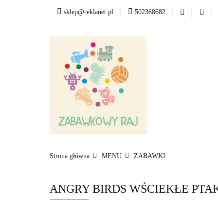
sklep@reklanet.pl
502368682
Menu
Zabawki
Kategorie
Menu
Zobacz
Strona główna
MENU
ZABAWKI
ANGRY BIRDS WŚCIEKŁE PTA