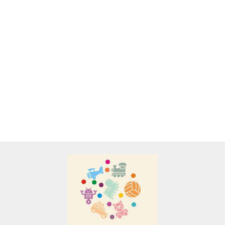
kolekcji
A&S SP. Z O.O.
GARNKI,
DUŻY
SZNURK
39.00
MATA
WITCH
NACZYNIA -
ODKURZACZ
KORALI
DYWAN DO
ZESTAW DO
NA BATERIE
KREAT
ZABAWY
45.00
49.00
39.50
39.00
KAWY Z
ZESTA
39.00
AUTKAMI -
CZAJNIKIEM
WPLAT
KOLOROWE
OZDÓB
MIASTECZKO.
WŁOSY
Adamigo P.W.
Adar