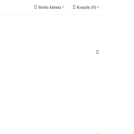
Strefa klienta
Koszyk
(
0
)
Zobacz
Zaloguj się
Koszyk jest pusty
Zarejestruj się
Dodaj zgłoszenie
x
omacje.
Do bezpłatnej dostawy brakuje
-,--
Darmowa dostawa!
Suma
0,00 zł
Cena uwzględnia rabaty
-