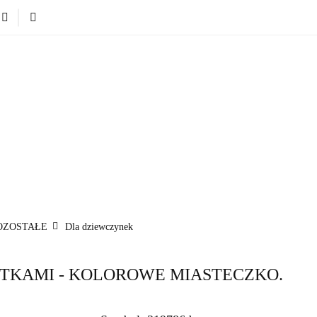
Nowości
Bestsellery
Blog
Dodatkowe infromacje.
Zabawki
Nowości
Bestsellery
Blog
Dodatkowe infr
Kategorie
OZOSTAŁE
Dla dziewczynek
TKAMI - KOLOROWE MIASTECZKO.