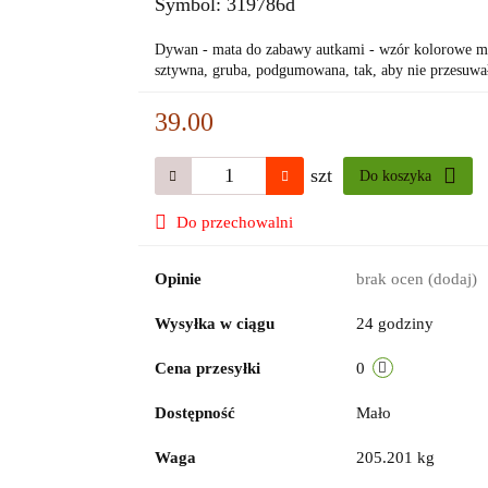
Symbol:
319786d
Dywan - mata do zabawy autkami - wzór kolorowe mi
sztywna, gruba, podgumowana, tak, aby nie przesuwała
39.00
szt
Do koszyka
Do przechowalni
Opinie
brak ocen
(dodaj)
Wysyłka w ciągu
24 godziny
Cena przesyłki
0
Dostępność
Mało
Waga
205.201 kg