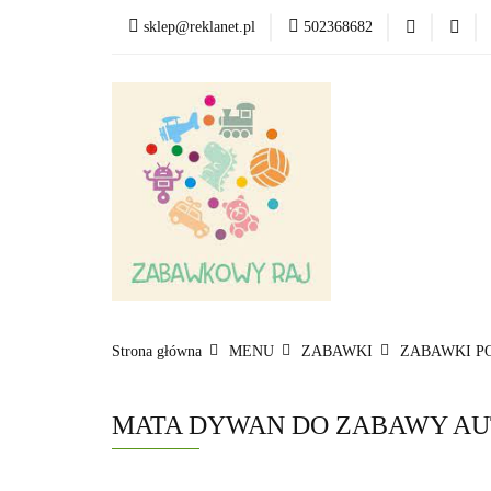
sklep@reklanet.pl
502368682
Menu
Zabawki
Kategorie
Menu
Zobacz
Strona główna
MENU
ZABAWKI
ZABAWKI P
MATA DYWAN DO ZABAWY AU