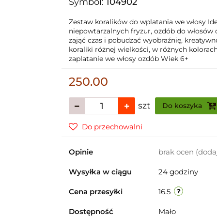
Symbol:
104902
Zestaw koralików do wplatania we włosy Id
niepowtarzalnych fryzur, ozdób do włosów
zająć czas i pobudzać wyobraźnię, kreatywn
koraliki różnej wielkości, w różnych kolora
zaplatanie we włosy ozdób Wiek 6+
250.00
szt
Do koszyka
Do przechowalni
Opinie
brak ocen
(doda
Wysyłka w ciągu
24 godziny
Cena przesyłki
16.5
Dostępność
Mało