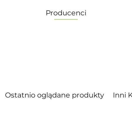
Producenci
-
Ostatnio oglądane produkty
Inni 
” S.C. Marzena Dudkiewicz Sławomir Dud