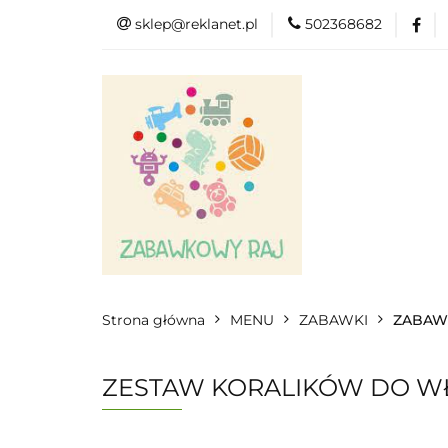
sklep@reklanet.pl
502368682
Menu
Zaba
Zobacz
Kat
Menu
Dodatkow
Strona główna
MENU
ZABAWKI
ZABAW
ZESTAW KORALIKÓW DO W