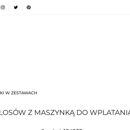
wki
Nowości
Bestsellery
Blog
Dodatkow
egorie
Zabawki
Nowości
Bestsellery
Blog
e infromacje.
Zobacz
Kategorie
KI W ZESTAWACH
ŁOSÓW Z MASZYNKĄ DO WPLATANI