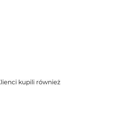
Klienci kupili również
kiewicz