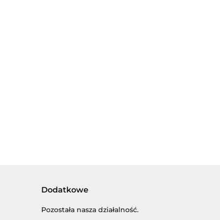
CHNIA
RA Z
MAŁY DOKTOR -
CZYNIAMI
LECZYMY ZĘBY -
ZESTAW
00
A
MAŁY LEKARZ
00
LEKARSKI Z
52.00
ODEJ
DENTYSTA W
AKCESORIAMI I
56.00
HARKI.
WALIZCE.
PACJENTEM W
ZESTAW MAŁEGO
SKRZYNCE
STOMATOLOGA.
Dodatkowe
Pozostała nasza działalność.