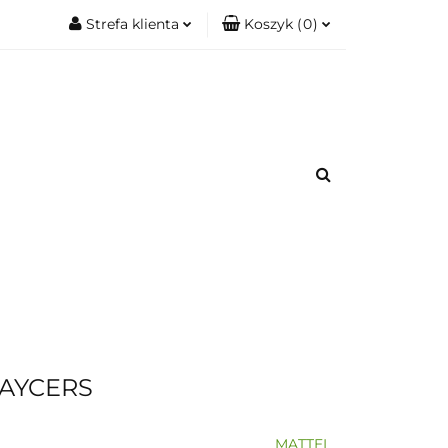
Strefa klienta
Koszyk
(
0
)
.
Zobacz
Zaloguj się
Koszyk jest pusty
Zarejestruj się
Dodaj zgłoszenie
x
romacje.
Do bezpłatnej dostawy brakuje
-,--
Darmowa dostawa!
Suma
0,00 zł
Cena uwzględnia rabaty
AYCERS
MATTEL