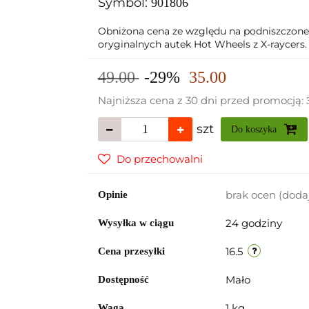
Symbol:
901806
Obniżona cena ze względu na podniszczone
oryginalnych autek Hot Wheels z X-raycers. 
49.00
-29%
35.00
Najniższa cena z 30 dni przed promocją:
szt
Do koszyka
Do przechowalni
brak ocen
(doda
Opinie
24 godziny
Wysyłka w ciągu
16.5
Cena przesyłki
Mało
Dostępność
1 kg
Waga