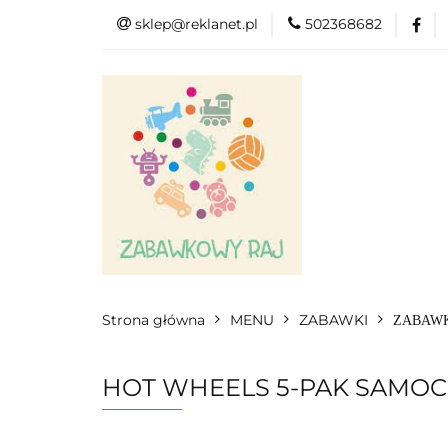
sklep@reklanet.pl
502368682
Menu
Zabawk
Kategorie
Menu
Zobacz
Strona główna
MENU
ZABAWKI
ZABAWK
HOT WHEELS 5-PAK SAMO