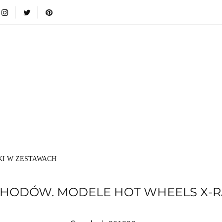
i
Nowości
Bestsellery
Blog
Dodatkowe infromacje
Zabawki
Nowości
Bestsellery
Blog
Dodatkowe inf
Kategorie
I W ZESTAWACH
CHODÓW. MODELE HOT WHEELS X-R