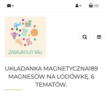
(
0
)
Zaloguj się
Zarejestruj się
Dodaj zgłoszenie
UKŁADANKA MAGNETYCZNA189
MAGNESÓW NA LODÓWKĘ. 6
TEMATÓW.