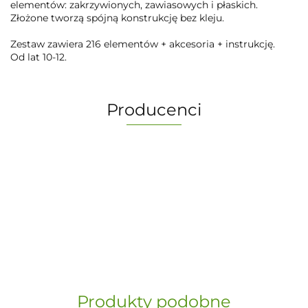
elementów: zakrzywionych, zawiasowych i płaskich.
Złożone tworzą spójną konstrukcję bez kleju.
Zestaw zawiera 216 elementów + akcesoria + instrukcję.
Od lat 10-12.
Producenci
-
„Paula” S.C. Marzena Dudkiewicz
Produkty podobne