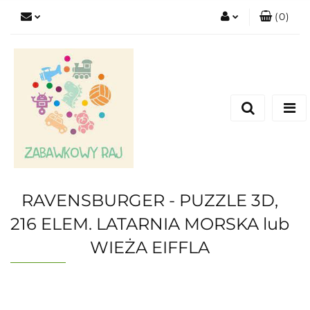
(
0
)
Zaloguj się
Zarejestruj się
Dodaj zgłoszenie
RAVENSBURGER - PUZZLE 3D,
216 ELEM. LATARNIA MORSKA lub
WIEŻA EIFFLA