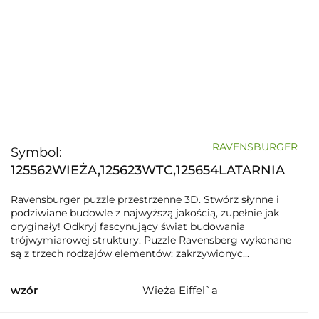
RAVENSBURGER
Symbol:
125562WIEŻA,125623WTC,125654LATARNIA
Ravensburger puzzle przestrzenne 3D. Stwórz słynne i
podziwiane budowle z najwyższą jakością, zupełnie jak
oryginały! Odkryj fascynujący świat budowania
trójwymiarowej struktury. Puzzle Ravensberg wykonane
są z trzech rodzajów elementów: zakrzywionyc...
wzór
Wieża Eiffel`a