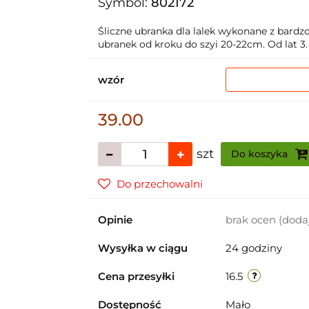
Symbol:
802172
Śliczne ubranka dla lalek wykonane z bard
ubranek od kroku do szyi 20-22cm. Od lat 3.
wzór
39.00
szt
Do koszyka
Do przechowalni
Opinie
brak ocen
(doda
Wysyłka w ciągu
24 godziny
Cena przesyłki
16.5
Dostępność
Mało