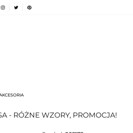
wki
Nowości
Bestsellery
Blog
Dodatkow
egorie
Zabawki
Nowości
Bestsellery
Blog
e infromacje.
Zobacz
Kategorie
I AKCESORIA
SA - RÓŻNE WZORY, PROMOCJA!