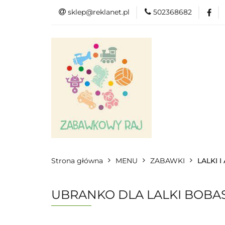
sklep@reklanet.pl
502368682
Menu
Zaba
Zobacz
Kat
Menu
Dodatkow
Strona główna
MENU
ZABAWKI
LALKI 
UBRANKO DLA LALKI BOBA