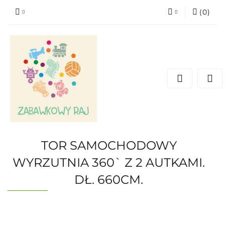
(
0
)
Zaloguj się
Zarejestruj się
Dodaj zgłoszenie
TOR SAMOCHODOWY
WYRZUTNIA 360` Z 2 AUTKAMI.
DŁ. 660CM.