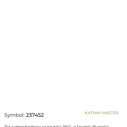
KATHAY-HASTER
Symbol:
237452
Tor samochodowy wyrzutnia 360` o łącznej długości