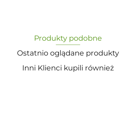
„Paula” S.C. Marzena Dudkiewicz
Produkty podobne
Sławomir Dudkiewicz
Ostatnio oglądane produkty
Inni Klienci kupili również
A.S. Sun-day PPUH
A&S SP. Z O.O.
KUCHNIA