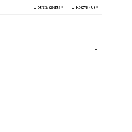
Strefa klienta
Koszyk
(
0
)
Zobacz
Zaloguj się
Koszyk jest pusty
Zarejestruj się
Dodaj zgłoszenie
x
omacje.
Do bezpłatnej dostawy brakuje
-,--
Darmowa dostawa!
Suma
0,00 zł
Cena uwzględnia rabaty