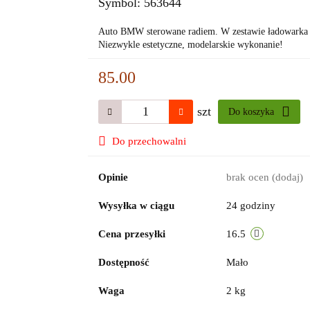
Symbol:
563644
Auto BMW sterowane radiem. W zestawie ładowarka i 
Niezwykle estetyczne, modelarskie wykonanie!
85.00
szt
Do koszyka
Do przechowalni
Opinie
brak ocen
(dodaj)
Wysyłka w ciągu
24 godziny
Cena przesyłki
16.5
Dostępność
Mało
Waga
2 kg