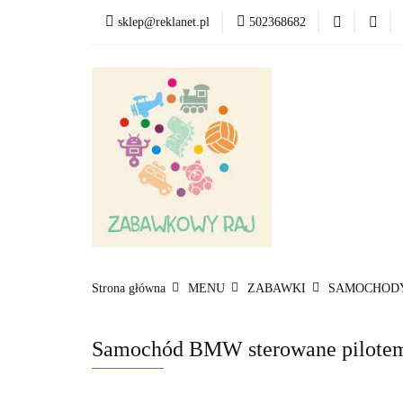
sklep@reklanet.pl
502368682
Menu
Zabawki
Kategorie
Menu
Zobacz
Strona główna
MENU
ZABAWKI
SAMOCHODY
Samochód BMW sterowane pilotem