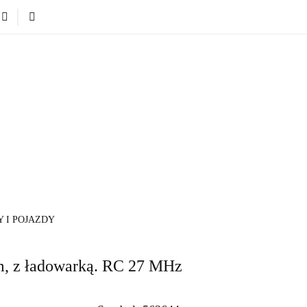
Nowości
Bestsellery
Blog
Dodatkowe infromacje.
Zabawki
Nowości
Bestsellery
Blog
Dodatkowe infr
Kategorie
 I POJAZDY
, z ładowarką. RC 27 MHz