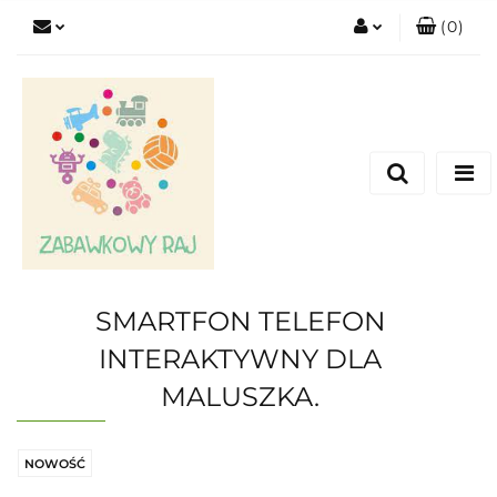
(
0
)
Zaloguj się
Zarejestruj się
Dodaj zgłoszenie
SMARTFON TELEFON
INTERAKTYWNY DLA
MALUSZKA.
NOWOŚĆ