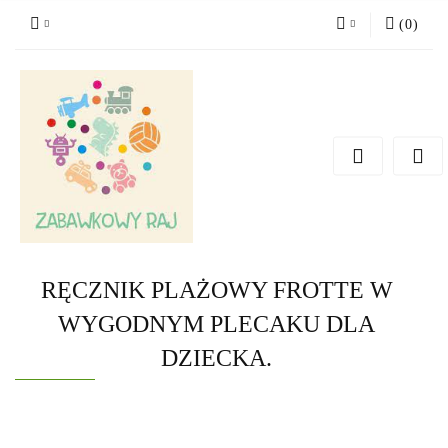
(
0
)
Zaloguj się
Zarejestruj się
Dodaj zgłoszenie
RĘCZNIK PLAŻOWY FROTTE W
WYGODNYM PLECAKU DLA
DZIECKA.