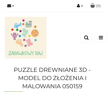
(
0
)
Zaloguj się
Zarejestruj się
Dodaj zgłoszenie
PUZZLE DREWNIANE 3D -
MODEL DO ZŁOŻENIA I
MALOWANIA 050159