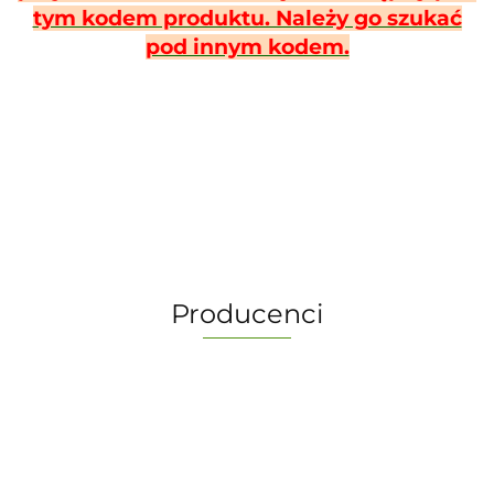
tym kodem produktu. Należy go szukać
pod innym kodem.
Producenci
-