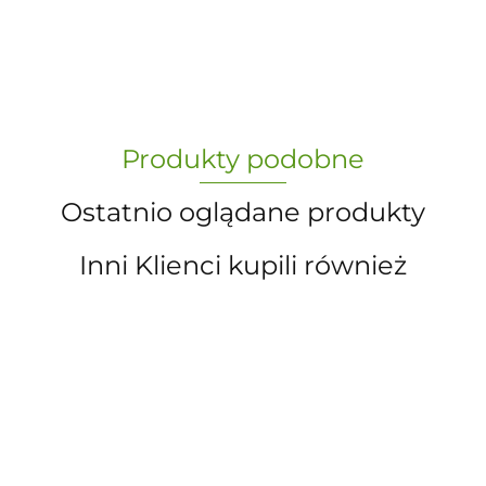
-
„Paula” S.C. Marzena Dudkiewicz
Produkty podobne
Sławomir Dudkiewicz
Ostatnio oglądane produkty
Inni Klienci kupili również
A.S. Sun-day PPUH
AXEL
PUZZLE
AXEL.