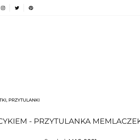
wki
Nowości
Bestsellery
Blog
Dodatkow
egorie
Zabawki
Nowości
Bestsellery
Blog
e infromacje.
Zobacz
Kategorie
KI, PRZYTULANKI
CYKIEM - PRZYTULANKA MEMLACZEK