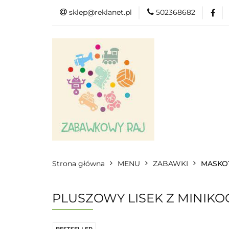
sklep@reklanet.pl
502368682
Menu
Zaba
Zobacz
Kat
Menu
Dodatkow
Strona główna
MENU
ZABAWKI
MASKOT
PLUSZOWY LISEK Z MINIKO