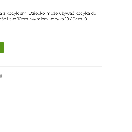
nka z kocykiem. Dziecko może używać kocyka do
ość liska 10cm, wymiary kocyka 19x19cm. 0+
j)