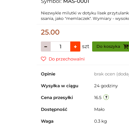
Symbol:
MAS-0001
Niezwykle milutki w dotyku lisek przytula
ssania, jako "memlaczek". Wymiary - wysok
25.00
szt
Do koszyka
Do przechowalni
Opinie
brak ocen
(doda
Wysyłka w ciągu
24 godziny
Cena przesyłki
16.5
Dostępność
Mało
Waga
0.3 kg