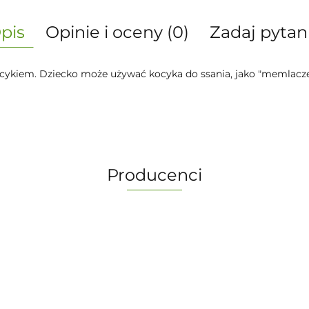
pis
Opinie i oceny (0)
Zadaj pytan
kocykiem. Dziecko może używać kocyka do ssania, jako "memlacz
Producenci
-