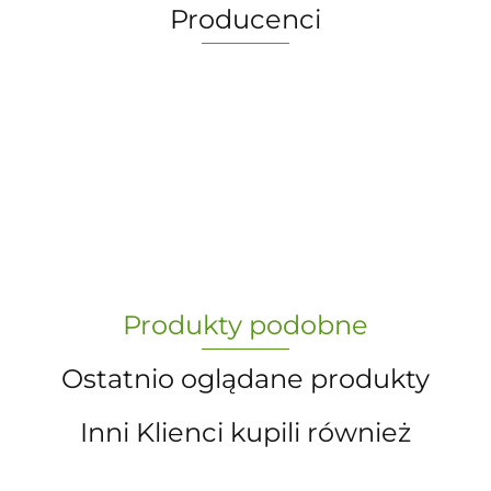
Producenci
-
„Paula” S.C. Marzena Dudkiewicz
Produkty podobne
Sławomir Dudkiewicz
Ostatnio oglądane produkty
Inni Klienci kupili również