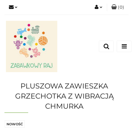
(
0
)
Zaloguj się
Zarejestruj się
Dodaj zgłoszenie
PLUSZOWA ZAWIESZKA
GRZECHOTKA Z WIBRACJĄ
CHMURKA
NOWOŚĆ