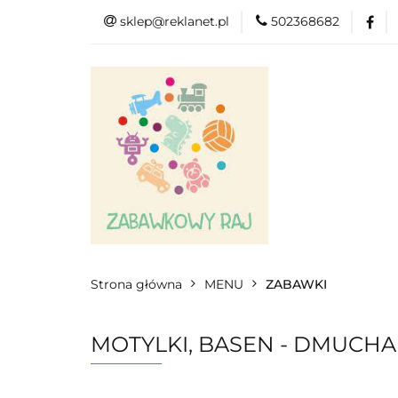
sklep@reklanet.pl
502368682
Menu
Zaba
Zobacz
Kat
Menu
Dodatkow
Strona główna
MENU
ZABAWKI
MOTYLKI, BASEN - DMUCHAN