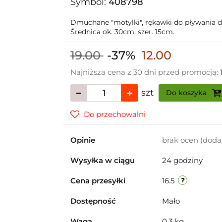
Symbol:
408798
Dmuchane "motylki", rękawki do pływania dla
Średnica ok. 30cm, szer. 15cm.
19.00
-37%
12.00
Najniższa cena z 30 dni przed promocją:
szt
Do koszyka
Do przechowalni
Opinie
brak ocen
(doda
Wysyłka w ciągu
24 godziny
Cena przesyłki
16.5
Dostępność
Mało
Waga
0.3 kg