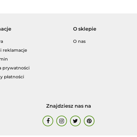
Adamigo P.W.
macje
O sklepie
wa
O nas
i reklamacje
Adar
min
a prywatności
y płatności
ENCJA WYDAWNICZA JERZY MOSTOW
Znajdziesz nas na