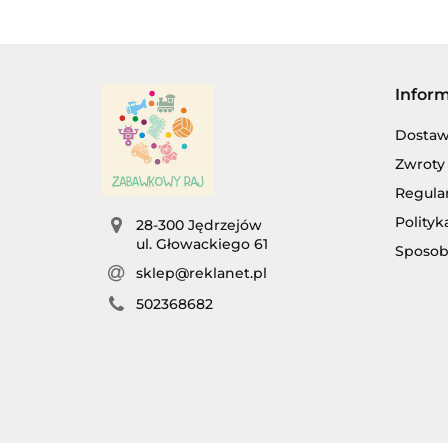
Infor
Dosta
Zwroty 
Regula
Polityk
28-300 Jędrzejów
ul. Głowackiego 61
Sposob
sklep@reklanet.pl
502368682
AG