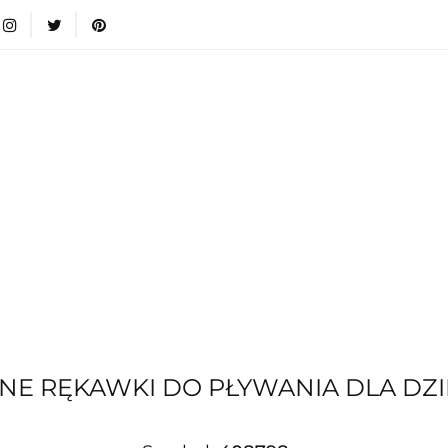
wki
Nowości
Bestsellery
Blog
Dodatkow
egorie
Zabawki
Nowości
Bestsellery
Blog
e infromacje.
Zobacz
Kategorie
E RĘKAWKI DO PŁYWANIA DLA DZIECI