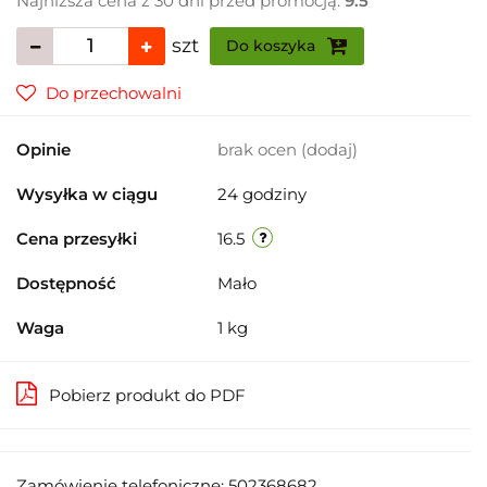
Najniższa cena z 30 dni przed promocją:
9.5
szt
Do koszyka
Do przechowalni
Opinie
brak ocen
(dodaj)
Wysyłka w ciągu
24 godziny
Cena przesyłki
16.5
Dostępność
Mało
Waga
1 kg
Pobierz produkt do PDF
Zamówienie telefoniczne: 502368682