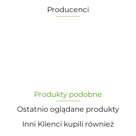
Producenci
-
„Paula” S.C. Marzena Dudkiewicz
Produkty podobne
Sławomir Dudkiewicz
Ostatnio oglądane produkty
Inni Klienci kupili również