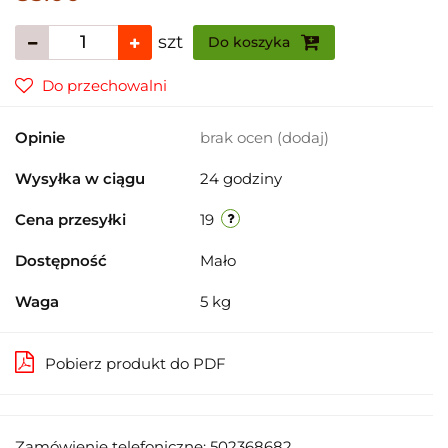
szt
Do koszyka
Do przechowalni
Opinie
brak ocen
(dodaj)
Wysyłka w ciągu
24 godziny
Cena przesyłki
19
Dostępność
Mało
Waga
5 kg
Pobierz produkt do PDF
Zamówienie telefoniczne: 502368682