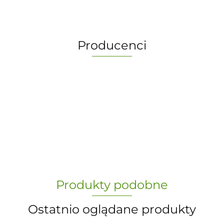
Producenci
-
„Paula” S.C. Marzena Dudkiewicz
Produkty podobne
Sławomir Dudkiewicz
Ostatnio oglądane produkty