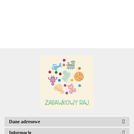
34.00
Z
PLUSZOWA.
ZAWIESZKA Z
WIBRACJĄ
WIBRACJĄ
ŁÓDŹ
BIEDRONKA
Adamigo P.W.
PODWODNA
Adar
AGENCJA WYDAWNICZA JERZY
MOSTOWSKI
Dane adresowe
Informacje