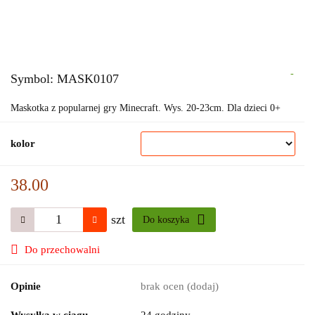
-
Symbol:
MASK0107
Maskotka z popularnej gry Minecraft. Wys. 20-23cm. Dla dzieci 0+
kolor
38.00
szt
Do koszyka
Do przechowalni
Opinie
brak ocen
(dodaj)
Wysyłka w ciągu
24 godziny