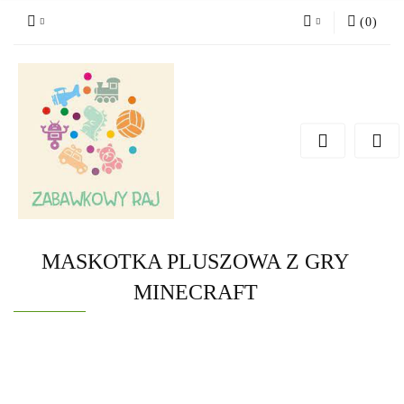
(
0
)
Zaloguj się
Zarejestruj się
Dodaj zgłoszenie
MASKOTKA PLUSZOWA Z GRY
MINECRAFT