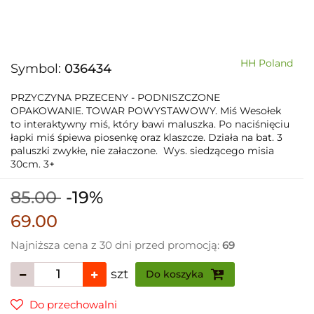
HH Poland
Symbol:
036434
PRZYCZYNA PRZECENY - PODNISZCZONE
OPAKOWANIE. TOWAR POWYSTAWOWY. Miś Wesołek
to interaktywny miś, który bawi maluszka. Po naciśnięciu
łapki miś śpiewa piosenkę oraz klaszcze. Działa na bat. 3
paluszki zwykłe, nie załaczone. Wys. siedzącego misia
30cm. 3+
85.00
-19%
69.00
Najniższa cena z 30 dni przed promocją:
69
szt
Do koszyka
Do przechowalni