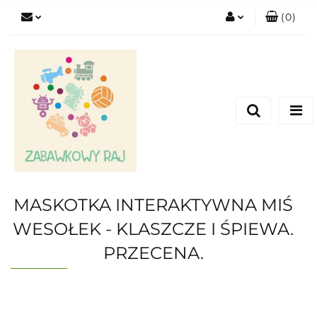
(
0
)
Zaloguj się
Zarejestruj się
Dodaj zgłoszenie
MASKOTKA INTERAKTYWNA MIŚ
WESOŁEK - KLASZCZE I ŚPIEWA.
PRZECENA.