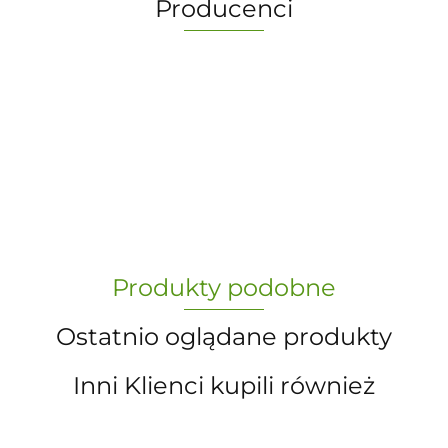
Producenci
-
„Paula” S.C. Marzena Dudkiewicz
Produkty podobne
Sławomir Dudkiewicz
Ostatnio oglądane produkty
Inni Klienci kupili również
A.S. Sun-day PPUH