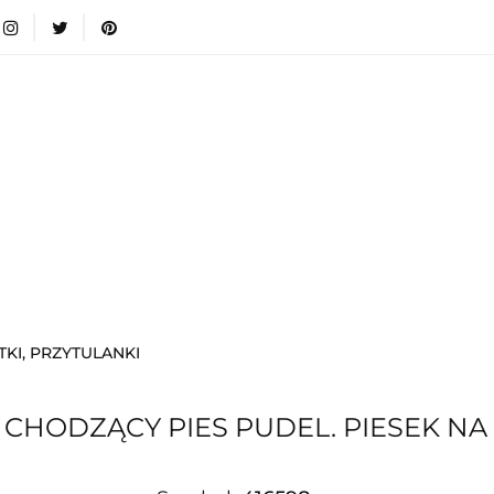
wki
Nowości
Bestsellery
Blog
Dodatkow
egorie
Zabawki
Nowości
Bestsellery
Blog
e infromacje.
Zobacz
Kategorie
KI, PRZYTULANKI
CHODZĄCY PIES PUDEL. PIESEK NA