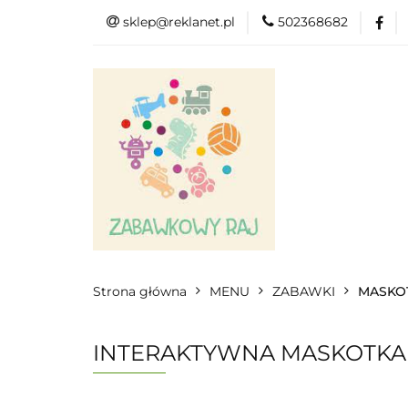
sklep@reklanet.pl
502368682
Menu
Zaba
Zobacz
Kat
Menu
Dodatkow
Strona główna
MENU
ZABAWKI
MASKOT
INTERAKTYWNA MASKOTKA 