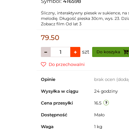
Symbol:
416598
Śliczny, interaktywny piesek w sukience, na
melodię. Długość pieska 30cm, wys. 23. Dział
Zobacz film Od lat 3
79.50
szt
Do koszyka
Do przechowalni
Opinie
brak ocen
(doda
Wysyłka w ciągu
24 godziny
Cena przesyłki
16.5
Dostępność
Mało
Waga
1 kg