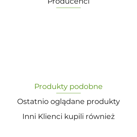
Producenci
-
„Paula” S.C. Marzena Dudkiewicz
Produkty podobne
Sławomir Dudkiewicz
Ostatnio oglądane produkty
Inni Klienci kupili również
A.S. Sun-day PPUH