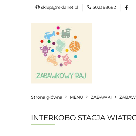
sklep@reklanet.pl
502368682
Menu
Zaba
Zobacz
Kat
Menu
Dodatkow
Strona główna
MENU
ZABAWKI
ZABAWK
INTERKOBO STACJA WIATR