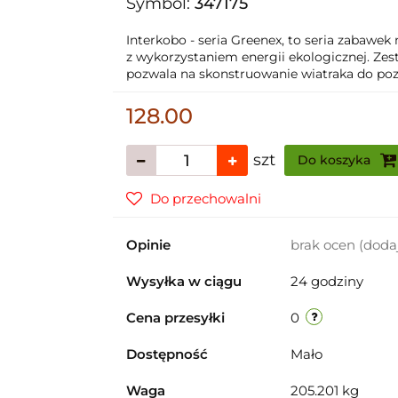
Symbol:
347175
Interkobo - seria Greenex, to seria zabawek
z wykorzystaniem energii ekologicznej. Z
pozwala na skonstruowanie wiatraka do pozys
128.00
szt
Do koszyka
Do przechowalni
Opinie
brak ocen
(doda
Wysyłka w ciągu
24 godziny
Cena przesyłki
0
Dostępność
Mało
Waga
205.201 kg