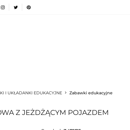
wki
Nowości
Bestsellery
Blog
Dodatkow
egorie
Zabawki
Nowości
Bestsellery
Blog
e infromacje.
Zobacz
Kategorie
I I UKŁADANKI EDUKACYJNE
Zabawki edukacyjne
OWA Z JEŻDŻĄCYM POJAZDEM