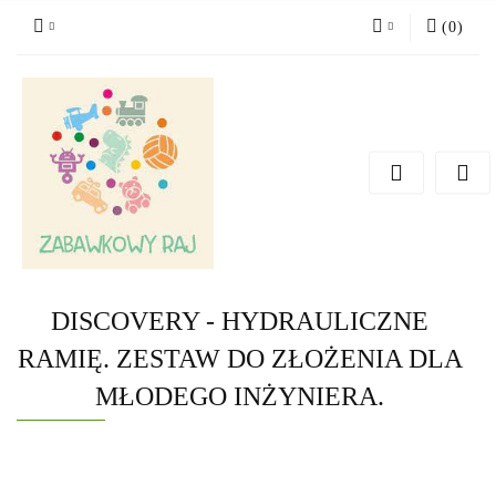
(
0
)
Zaloguj się
Zarejestruj się
Dodaj zgłoszenie
DISCOVERY - HYDRAULICZNE
RAMIĘ. ZESTAW DO ZŁOŻENIA DLA
MŁODEGO INŻYNIERA.