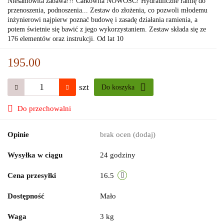
Niesamowita zabawa!!! Całkowita NOWOŚĆ! Hydrauliczne ramię do
przenoszenia, podnoszenia... Zestaw do złożenia, co pozwoli młodemu
inżynierowi najpierw poznać budowę i zasadę działania ramienia, a
potem świetnie się bawić z jego wykorzystaniem. Zestaw składa się ze
176 elementów oraz instrukcji. Od lat 10
195.00
szt
Do koszyka
Do przechowalni
Opinie
brak ocen
(dodaj)
Wysyłka w ciągu
24 godziny
Cena przesyłki
16.5
Dostępność
Mało
Waga
3 kg