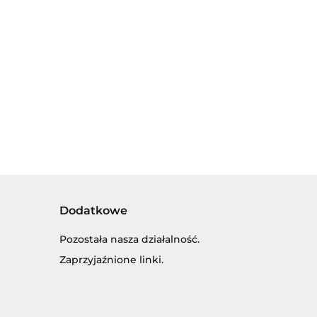
LALECZKA
3x56cm.
15cm.
Dodatkowe
Pozostała nasza działalność.
Zaprzyjaźnione linki.