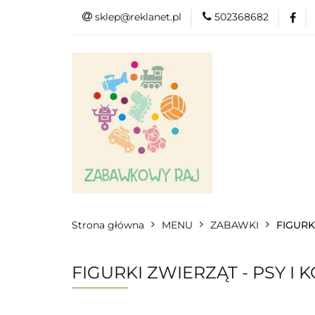
sklep@reklanet.pl
502368682
Menu
Zaba
Zobacz
Kat
Menu
Dodatkow
Strona główna
MENU
ZABAWKI
FIGURK
FIGURKI ZWIERZĄT - PSY I KO