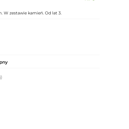
cm. W zestawie kamień. Od lat 3.
ępny
j)