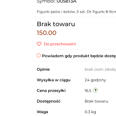
Symbol:
005813A
Figurki psów i kotów, 5 szt. Dł. figurki 8-9
Brak towaru
150.00
Do przechowalni
Powiadom gdy produkt będzie dost
Opinie
brak ocen
(doda
Wysyłka w ciągu
24 godziny
Cena przesyłki
16.5
Dostępność
Brak towaru
Waga
0.3 kg