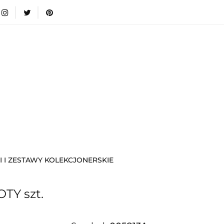
wki
Nowości
Bestsellery
Blog
Dodatkow
egorie
Zabawki
Nowości
Bestsellery
Blog
e infromacje.
Zobacz
Kategorie
I I ZESTAWY KOLEKCJONERSKIE
TY szt.