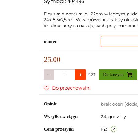
Symbol:
404496
Figurka dinozaura, dł. 22cm w ładnym pude
24x18,5x7,5cm. W zamówieniu należy określić
im dinozaury są na zdjęciach przy numerach.
numer
25.00
szt
Do koszyka
Do przechowalni
brak ocen
(doda
Opinie
24 godziny
Wysyłka w ciągu
16.5
Cena przesyłki