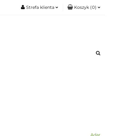
Strefa klienta
Koszyk
(
0
)
.
Zobacz
Zaloguj się
Koszyk jest pusty
Zarejestruj się
Dodaj zgłoszenie
x
romacje.
Do bezpłatnej dostawy brakuje
-,--
Darmowa dostawa!
Suma
0,00 zł
Cena uwzględnia rabaty
Adar