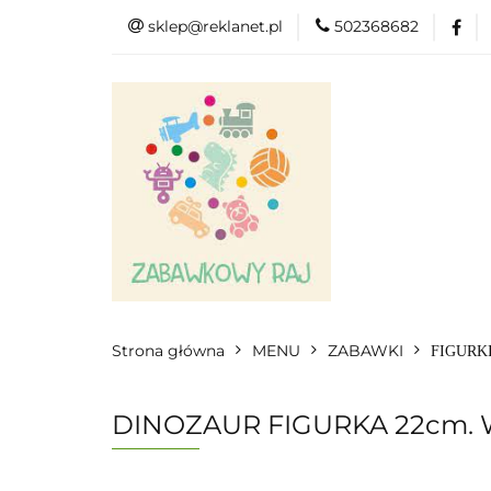
sklep@reklanet.pl
502368682
Menu
Zabawk
Kategorie
Menu
Zobacz
Strona główna
MENU
ZABAWKI
FIGURK
DINOZAUR FIGURKA 22cm. 