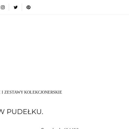
i
Nowości
Bestsellery
Blog
Dodatkowe infromacje
Zabawki
Nowości
Bestsellery
Blog
Dodatkowe inf
Kategorie
I I ZESTAWY KOLEKCJONERSKIE
W PUDEŁKU.