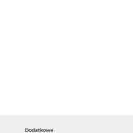
FIGURKI
ZWIERZĄT
- KONIE 3
FIGURKI
25.00
szt.
ZWIERZĄT -
IGURKA
BIEDRONKA Z
17.00
INOZAURA 17cm,
GROSZKIEM
 JAJKIEM I
9cm
.00
RZEWKIEM W
UDEŁKU.
Dodatkowe