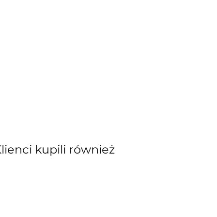
Klienci kupili również
kiewicz