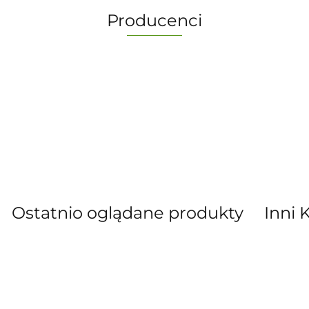
Producenci
-
Ostatnio oglądane produkty
Inni 
” S.C. Marzena Dudkiewicz Sławomir Dud