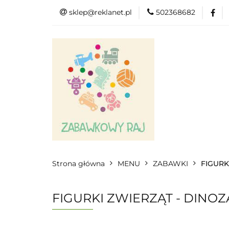
sklep@reklanet.pl
502368682
Menu
Zaba
Zobacz
Kat
Menu
Dodatkow
Strona główna
MENU
ZABAWKI
FIGURK
FIGURKI ZWIERZĄT - DINO