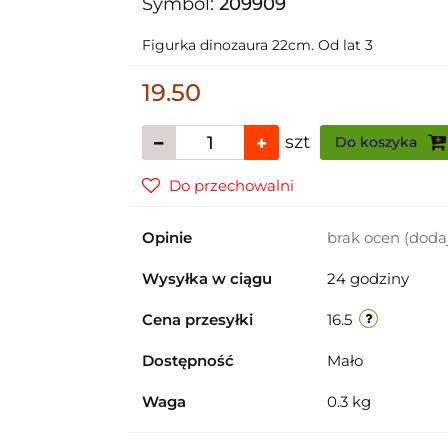
Symbol:
209909
Figurka dinozaura 22cm. Od lat 3
19.50
szt
Do koszyka
Do przechowalni
Opinie
brak ocen
(doda
Wysyłka w ciągu
24 godziny
Cena przesyłki
16.5
Dostępność
Mało
Waga
0.3 kg