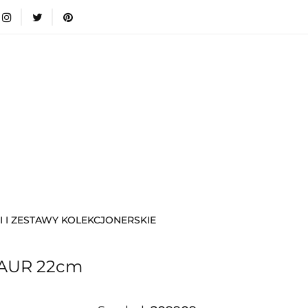
wki
Nowości
Bestsellery
Blog
Dodatkow
egorie
Zabawki
Nowości
Bestsellery
Blog
e infromacje.
Zobacz
Kategorie
I I ZESTAWY KOLEKCJONERSKIE
ZAUR 22cm